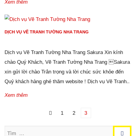
Xem thêm
DỊCH VỤ VẼ TRANH TƯỜNG NHA TRANG
Đăng ngày
20/12/2018
-
114
bình luận
-
21185
lượt xem
Dịch vụ Vẽ Tranh Tường Nha Trang Sakura Xin kính
chào Quý Khách, Vẽ Tranh Tường Nha Trang Sakura
xin gửi lời chào Trân trọng và lời chúc sức khỏe đến
Quý khách hàng ghé thăm website ! Dịch vụ Vẽ Tranh..
Xem thêm
Điều hướng bài viết
Trang trước
1
2
3
Tìm