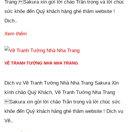
Trang Sakura xin gửi lời chào Trân trọng và lời chúc
sức khỏe đến Quý khách hàng ghé thăm website !
Dịch..
Xem thêm
VẼ TRANH TƯỜNG NHÀ NHA TRANG
Đăng ngày
25/12/2018
-
124
bình luận
-
65241
lượt xem
Dịch vụ Vẽ Tranh Tường Nhà Nha Trang Sakura Xin
kính chào Quý Khách, Vẽ Tranh Tường Nha Trang
Sakura xin gửi lời chào Trân trọng và lời chúc sức
khỏe đến Quý khách hàng ghé thăm website ! Dịch vụ
Vẽ..