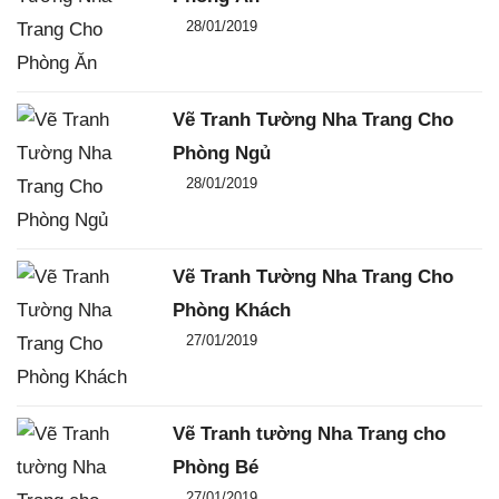
Đăng ngày
28/01/2019
-
0
-
3061
Vẽ Tranh Tường Nha Trang Cho
Phòng Ngủ
Đăng ngày
28/01/2019
-
0
-
3828
Vẽ Tranh Tường Nha Trang Cho
Phòng Khách
Đăng ngày
27/01/2019
-
0
-
2217
Vẽ Tranh tường Nha Trang cho
Phòng Bé
Đăng ngày
27/01/2019
-
0
-
2264