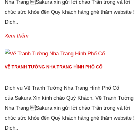
Nha Trang Sakura xin gửi lời chào Trân trọng và lời
chúc sức khỏe đến Quý khách hàng ghé thăm website !
Dịch..
Xem thêm
VẼ TRANH TƯỜNG NHA TRANG HÌNH PHỐ CỔ
Đăng ngày
28/01/2019
-
0
bình luận
-
2893
lượt xem
Dịch vụ Vẽ Tranh Tường Nha Trang Hình Phố Cổ
của Sakura Xin kính chào Quý Khách, Vẽ Tranh Tường
Nha Trang Sakura xin gửi lời chào Trân trọng và lời
chúc sức khỏe đến Quý khách hàng ghé thăm website !
Dịch..