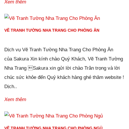
Xem thêm
VẼ TRANH TƯỜNG NHA TRANG CHO PHÒNG ĂN
Đăng ngày
28/01/2019
-
0
bình luận
-
3062
lượt xem
Dịch vụ Vẽ Tranh Tường Nha Trang Cho Phòng Ăn
của Sakura Xin kính chào Quý Khách, Vẽ Tranh Tường
Nha Trang Sakura xin gửi lời chào Trân trọng và lời
chúc sức khỏe đến Quý khách hàng ghé thăm website !
Dịch..
Xem thêm
VẼ TRANH TƯỜNG NHA TRANG CHO PHÒNG NGỦ