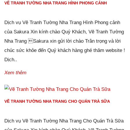
VẼ TRANH TƯỜNG NHA TRANG HÌNH PHONG CẢNH
Đăng ngày
26/01/2019
-
116
bình luận
-
11773
lượt xem
Dịch vụ Vẽ Tranh Tường Nha Trang Hình Phong cảnh
của Sakura Xin kính chào Quý Khách, Vẽ Tranh Tường
Nha Trang Sakura xin gửi lời chào Trân trọng và lời
chúc sức khỏe đến Quý khách hàng ghé thăm website !
Dịch..
Xem thêm
VẼ TRANH TƯỜNG NHA TRANG CHO QUÁN TRÀ SỮA
Đăng ngày
26/01/2019
-
101
bình luận
-
10936
lượt xem
Dịch vụ Vẽ Tranh Tường Nha Trang Cho Quán Trà Sữa