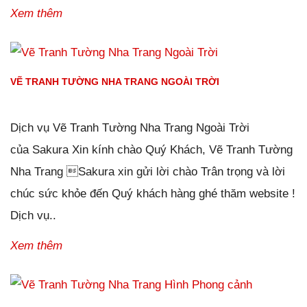
Xem thêm
VẼ TRANH TƯỜNG NHA TRANG NGOÀI TRỜI
Đăng ngày
27/01/2019
-
0
bình luận
-
2032
lượt xem
Dịch vụ Vẽ Tranh Tường Nha Trang Ngoài Trời
của Sakura Xin kính chào Quý Khách, Vẽ Tranh Tường
Nha Trang Sakura xin gửi lời chào Trân trọng và lời
chúc sức khỏe đến Quý khách hàng ghé thăm website !
Dịch vụ..
Xem thêm