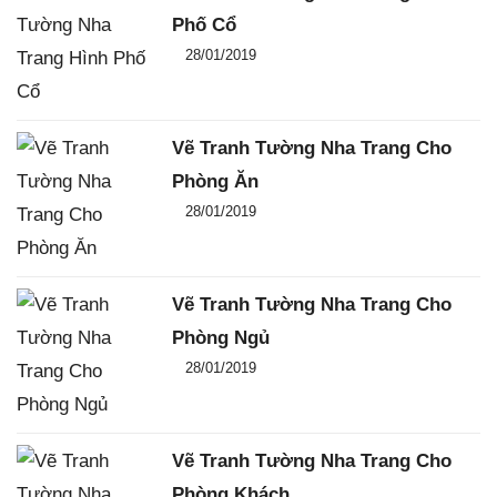
Phố Cổ
Đăng ngày
28/01/2019
-
0
-
2893
Vẽ Tranh Tường Nha Trang Cho
Phòng Ăn
Đăng ngày
28/01/2019
-
0
-
3062
Vẽ Tranh Tường Nha Trang Cho
Phòng Ngủ
Đăng ngày
28/01/2019
-
0
-
3832
Vẽ Tranh Tường Nha Trang Cho
Phòng Khách