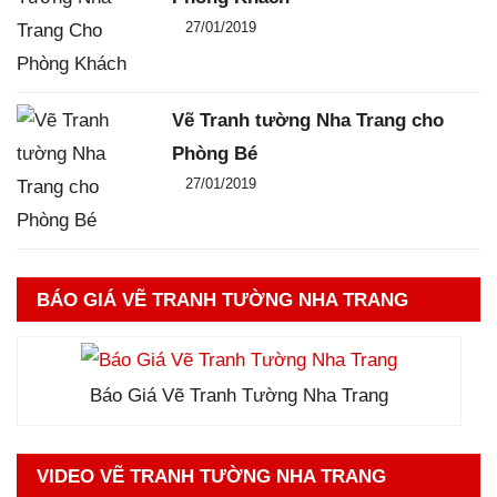
Đăng ngày
27/01/2019
-
0
-
2220
Vẽ Tranh tường Nha Trang cho
Phòng Bé
Đăng ngày
27/01/2019
-
0
-
2266
BÁO GIÁ VẼ TRANH TƯỜNG NHA TRANG
Báo Giá Vẽ Tranh Tường Nha Trang
VIDEO VẼ TRANH TƯỜNG NHA TRANG