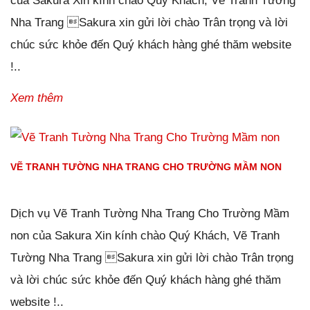
của Sakura Xin kính chào Quý Khách, Vẽ Tranh Tường
Nha Trang Sakura xin gửi lời chào Trân trọng và lời
chúc sức khỏe đến Quý khách hàng ghé thăm website
!..
Xem thêm
VẼ TRANH TƯỜNG NHA TRANG CHO TRƯỜNG MẦM NON
Đăng ngày
26/01/2019
-
84
bình luận
-
9048
lượt xem
Dịch vụ Vẽ Tranh Tường Nha Trang Cho Trường Mầm
non của Sakura Xin kính chào Quý Khách, Vẽ Tranh
Tường Nha Trang Sakura xin gửi lời chào Trân trọng
và lời chúc sức khỏe đến Quý khách hàng ghé thăm
website !..