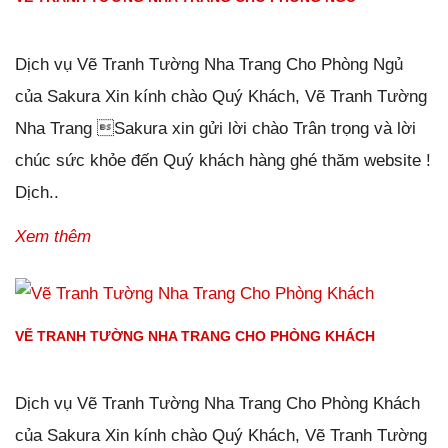
Đăng ngày
28/01/2019
-
0
bình luận
-
3832
lượt xem
Dịch vụ Vẽ Tranh Tường Nha Trang Cho Phòng Ngủ
của Sakura Xin kính chào Quý Khách, Vẽ Tranh Tường
Nha Trang Sakura xin gửi lời chào Trân trọng và lời
chúc sức khỏe đến Quý khách hàng ghé thăm website !
Dịch..
Xem thêm
VẼ TRANH TƯỜNG NHA TRANG CHO PHÒNG KHÁCH
Đăng ngày
27/01/2019
-
0
bình luận
-
2220
lượt xem
Dịch vụ Vẽ Tranh Tường Nha Trang Cho Phòng Khách
của Sakura Xin kính chào Quý Khách, Vẽ Tranh Tường