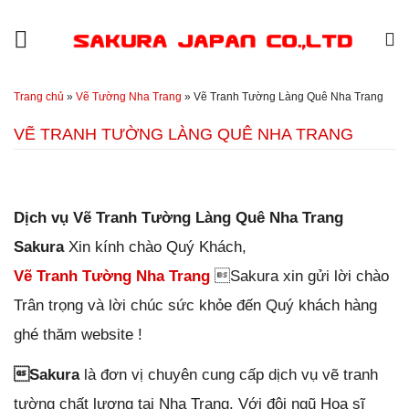
Đến nội dung chính
Trang chủ
»
Vẽ Tường Nha Trang
»
Vẽ Tranh Tường Làng Quê Nha Trang
VẼ TRANH TƯỜNG LÀNG QUÊ NHA TRANG
Đăng ngày
29/12/2018
-
86
bình luận
-
11970
lượt xem
Dịch vụ Vẽ Tranh Tường Làng Quê Nha Trang
Sakura
Xin kính chào
Quý Khách,
Vẽ Tranh Tường Nha Trang
Sakura xin gửi lời chào
Trân trọng và lời chúc sức khỏe đến Quý khách hàng
ghé thăm website !
Sakura
là đơn vị chuyên cung cấp dịch vụ vẽ tranh
tường chất lượng tại Nha Trang. Với đội ngũ Họa sĩ