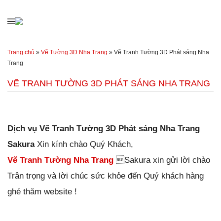
Đến nội dung chính
Trang chủ
»
Vẽ Tường 3D Nha Trang
»
Vẽ Tranh Tường 3D Phát sáng Nha
Trang
VẼ TRANH TƯỜNG 3D PHÁT SÁNG NHA TRANG
Đăng ngày
30/12/2018
-
100
bình luận
-
14962
lượt xem
Dịch vụ Vẽ Tranh Tường 3D Phát sáng Nha Trang
Sakura
Xin kính chào
Quý Khách,
Vẽ Tranh Tường Nha Trang
Sakura xin gửi lời chào
Trân trọng và lời chúc sức khỏe đến Quý khách hàng
ghé thăm website !