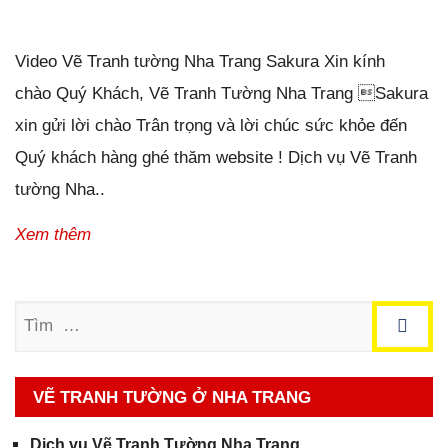
Đăng ngày
01/01/2019
-
0
bình luận
-
2393
lượt xem
Video Vẽ Tranh tường Nha Trang Sakura Xin kính
chào Quý Khách, Vẽ Tranh Tường Nha Trang Sakura
xin gửi lời chào Trân trọng và lời chúc sức khỏe đến
Quý khách hàng ghé thăm website ! Dịch vụ Vẽ Tranh
tường Nha..
Xem thêm
Tìm
VẼ TRANH TƯỜNG Ở NHA TRANG
Dịch vụ Vẽ Tranh Tường Nha Trang