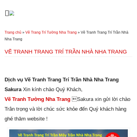
Đến nội dung chính
Trang chủ
»
Vẽ Trang Trí Tường Nha Trang
»
Vẽ Tranh Trang Trí Trần Nhà
Nha Trang
VẼ TRANH TRANG TRÍ TRẦN NHÀ NHA TRANG
Đăng ngày
31/12/2018
-
90
bình luận
-
13887
lượt xem
Dịch vụ Vẽ Tranh Trang Trí Trần Nhà Nha Trang
Sakura
Xin kính chào
Quý Khách,
Vẽ Tranh Tường Nha Trang
Sakura xin gửi lời chào
Trân trọng và lời chúc sức khỏe đến Quý khách hàng
ghé thăm website !