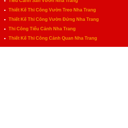
Tiểu Cảnh Sân Vườn Nha Trang
Thiết Kế Thi Công Vườn Treo Nha Trang
Thiết Kế Thi Công Vườn Đứng Nha Trang
Thi Công Tiểu Cảnh Nha Trang
Thiết Kế Thi Công Cảnh Quan Nha Trang
Bản quyền © 2026
Vẽ Tranh Tường Nha Trang Giá Rẻ Đẹp | Làm Phù Điêu
Hòn Non Bộ Tiểu Cảnh Nha Trang
. Thiết kế web bởi
VietMoz
.