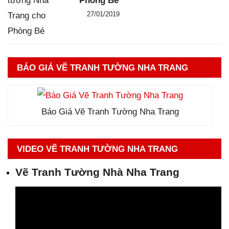
Phòng Bé
Đăng ngày
27/01/2019
-
0
-
2265
BÁO GIÁ VẼ TRANH TƯỜNG NHA TRANG
Báo Giá Vẽ Tranh Tường Nha Trang
VIDEO VẼ TRANH TƯỜNG NHA TRANG
Vẽ Tranh Tường Nhà Nha Trang