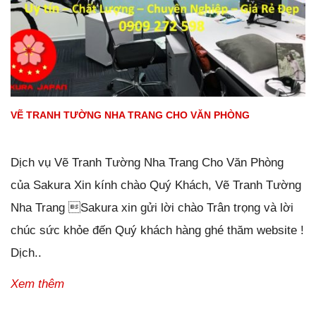
VẼ TRANH TƯỜNG NHA TRANG CHO VĂN PHÒNG
Đăng ngày
28/01/2019
-
0
bình luận
-
4112
lượt xem
Dịch vụ Vẽ Tranh Tường Nha Trang Cho Văn Phòng
của Sakura Xin kính chào Quý Khách, Vẽ Tranh Tường
Nha Trang Sakura xin gửi lời chào Trân trọng và lời
chúc sức khỏe đến Quý khách hàng ghé thăm website !
Dịch..
Xem thêm