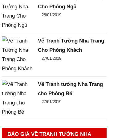
Cho Phòng Ngủ
Đăng ngày
28/01/2019
-
0
-
3829
Vẽ Tranh Tường Nha Trang
Cho Phòng Khách
Đăng ngày
27/01/2019
-
0
-
2217
Vẽ Tranh tường Nha Trang
cho Phòng Bé
Đăng ngày
27/01/2019
-
0
-
2264
BÁO GIÁ VẼ TRANH TƯỜNG NHA