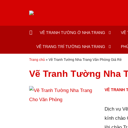
Đến nội dung chính
VẼ TRANH TƯỜNG Ở NHA TRANG
VẼ
VẼ TRANG TRÍ TƯỜNG NHA TRANG
PH
Trang chủ
»
Vẽ Tranh Tường Nha Trang Văn Phòng Giá Rẻ
Vẽ Tranh Tường Nha T
VẼ TRANH 
Đăng ngày
28/01/2019
Dịch vụ V
kính chào
lời chào T