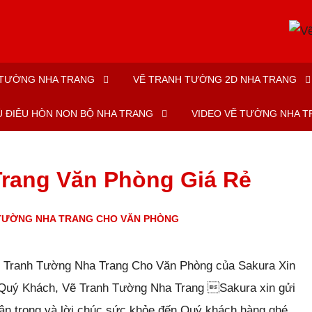
 TƯỜNG NHA TRANG
VẼ TRANH TƯỜNG 2D NHA TRANG
Ù ĐIÊU HÒN NON BỘ NHA TRANG
VIDEO VẼ TƯỜNG NHA 
rang Văn Phòng Giá Rẻ
TƯỜNG NHA TRANG CHO VĂN PHÒNG
-
0
bình luận
-
4112
lượt xem
ẽ Tranh Tường Nha Trang Cho Văn Phòng của Sakura Xin
 Quý Khách, Vẽ Tranh Tường Nha Trang Sakura xin gửi
rân trọng và lời chúc sức khỏe đến Quý khách hàng ghé