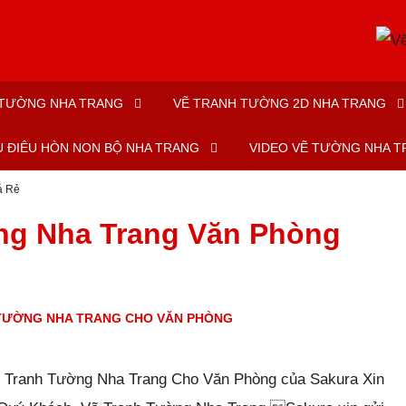
 TƯỜNG NHA TRANG
VẼ TRANH TƯỜNG 2D NHA TRANG
Ù ĐIÊU HÒN NON BỘ NHA TRANG
VIDEO VẼ TƯỜNG NHA 
á Rẻ
ng Nha Trang Văn Phòng
TƯỜNG NHA TRANG CHO VĂN PHÒNG
-
0
bình luận
-
4113
lượt xem
ẽ Tranh Tường Nha Trang Cho Văn Phòng của Sakura Xin