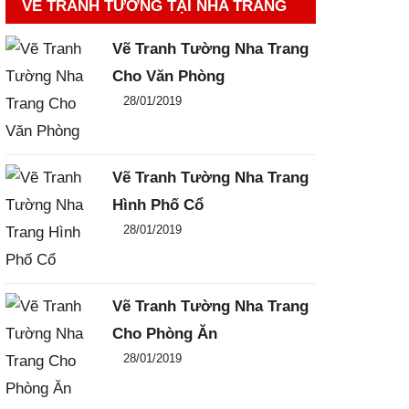
VẼ TRANH TƯỜNG TẠI NHA TRANG
Vẽ Tranh Tường Nha Trang
Cho Văn Phòng
Đăng ngày
28/01/2019
-
0
-
4113
Vẽ Tranh Tường Nha Trang
Hình Phố Cổ
Đăng ngày
28/01/2019
-
0
-
2893
Vẽ Tranh Tường Nha Trang
Cho Phòng Ăn
Đăng ngày
28/01/2019
-
0
-
3062