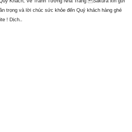
 Quý Khách, Vẽ Tranh Tường Nha Trang Sakura xin gửi
rân trọng và lời chúc sức khỏe đến Quý khách hàng ghé
te ! Dịch..