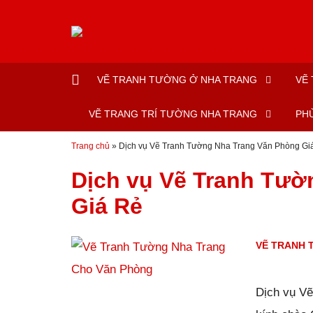
Đến nội dung chính
VẼ TRANH TƯỜNG Ở NHA TRANG
VẼ
VẼ TRANG TRÍ TƯỜNG NHA TRANG
PH
Trang chủ
»
Dịch vụ Vẽ Tranh Tường Nha Trang Văn Phòng Gi
Dịch vụ Vẽ Tranh Tườ
Giá Rẻ
VẼ TRANH 
Đăng ngày
28/01/2019
Dịch vụ V