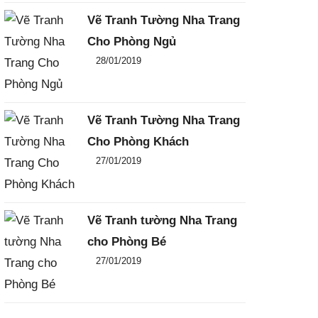
Vẽ Tranh Tường Nha Trang
Cho Phòng Ngủ
Đăng ngày
28/01/2019
-
0
-
3829
Vẽ Tranh Tường Nha Trang
Cho Phòng Khách
Đăng ngày
27/01/2019
-
0
-
2219
Vẽ Tranh tường Nha Trang
cho Phòng Bé
Đăng ngày
27/01/2019
-
0
-
2266