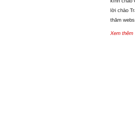
kính chào
lời chào T
thăm websi
Xem thêm