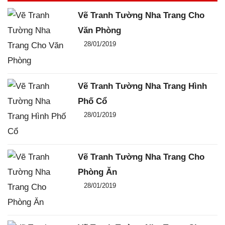
Vẽ Tranh Tường Nha Trang Cho
Văn Phòng
Đăng ngày
28/01/2019
-
0
-
4113
Vẽ Tranh Tường Nha Trang Hình
Phố Cổ
Đăng ngày
28/01/2019
-
0
-
2893
Vẽ Tranh Tường Nha Trang Cho
Phòng Ăn
Đăng ngày
28/01/2019
-
0
-
3062