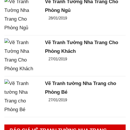
Vẽ Tranh Tường Nha Trang Cho
Phòng Ngủ
Đăng ngày
28/01/2019
-
0
-
3831
Vẽ Tranh Tường Nha Trang Cho
Phòng Khách
Đăng ngày
27/01/2019
-
0
-
2219
Vẽ Tranh tường Nha Trang cho
Phòng Bé
Đăng ngày
27/01/2019
-
0
-
2266