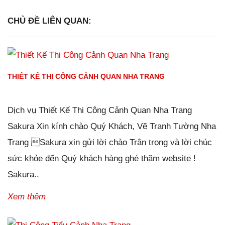
CHỦ ĐỀ LIÊN QUAN:
THIẾT KẾ THI CÔNG CẢNH QUAN NHA TRANG
Đăng ngày
03/01/2019
-
118
bình luận
-
13373
lượt xem
Dịch vụ Thiết Kế Thi Công Cảnh Quan Nha Trang
Sakura Xin kính chào Quý Khách, Vẽ Tranh Tường Nha
Trang Sakura xin gửi lời chào Trân trọng và lời chúc
sức khỏe đến Quý khách hàng ghé thăm website !
Sakura..
Xem thêm