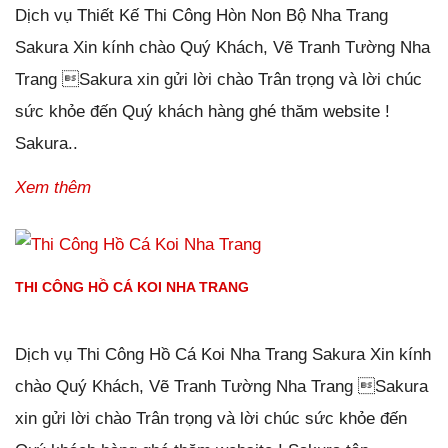
Dịch vụ Thiết Kế Thi Công Hòn Non Bộ Nha Trang
Sakura Xin kính chào Quý Khách, Vẽ Tranh Tường Nha
Trang Sakura xin gửi lời chào Trân trọng và lời chúc
sức khỏe đến Quý khách hàng ghé thăm website !
Sakura..
Xem thêm
THI CÔNG HỒ CÁ KOI NHA TRANG
Đăng ngày
02/01/2019
-
246
bình luận
-
28531
lượt xem
Dịch vụ Thi Công Hồ Cá Koi Nha Trang Sakura Xin kính
chào Quý Khách, Vẽ Tranh Tường Nha Trang Sakura
xin gửi lời chào Trân trọng và lời chúc sức khỏe đến