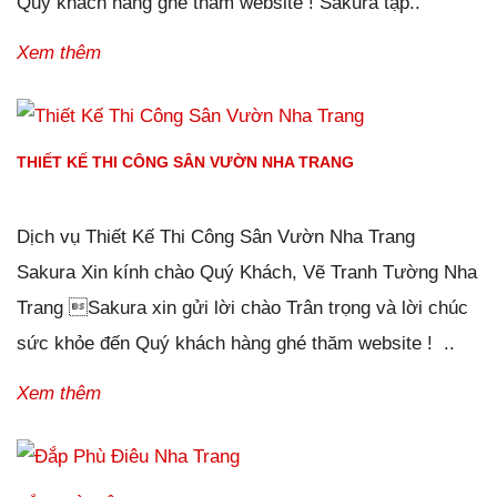
Quý khách hàng ghé thăm website ! Sakura tập..
Xem thêm
THIẾT KẾ THI CÔNG SÂN VƯỜN NHA TRANG
Đăng ngày
02/01/2019
-
134
bình luận
-
18178
lượt xem
Dịch vụ Thiết Kế Thi Công Sân Vườn Nha Trang
Sakura Xin kính chào Quý Khách, Vẽ Tranh Tường Nha
Trang Sakura xin gửi lời chào Trân trọng và lời chúc
sức khỏe đến Quý khách hàng ghé thăm website ! ..
Xem thêm