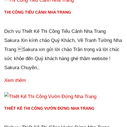
THI CÔNG TIỂU CẢNH NHA TRANG
Đăng ngày
03/01/2019
-
118
bình luận
-
15973
lượt xem
Dịch vụ Thiết Kế Thi Công Tiểu Cảnh Nha Trang
Sakura Xin kính chào Quý Khách, Vẽ Tranh Tường Nha
Trang Sakura xin gửi lời chào Trân trọng và lời chúc
sức khỏe đến Quý khách hàng ghé thăm website !
Sakura Chuyên..
Xem thêm
THIẾT KẾ THI CÔNG VƯỜN ĐỨNG NHA TRANG
Đăng ngày
02/01/2019
-
114
bình luận
-
14415
lượt xem