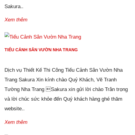
Sakura..
Xem thêm
TIỂU CẢNH SÂN VƯỜN NHA TRANG
Đăng ngày
02/01/2019
-
100
bình luận
-
14648
lượt xem
Dịch vụ Thiết Kế Thi Công Tiểu Cảnh Sân Vườn Nha
Trang Sakura Xin kính chào Quý Khách, Vẽ Tranh
Tường Nha Trang Sakura xin gửi lời chào Trân trọng
và lời chúc sức khỏe đến Quý khách hàng ghé thăm
website..
Xem thêm