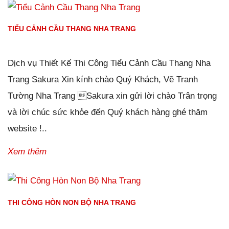
TIỂU CẢNH CẦU THANG NHA TRANG
Đăng ngày
02/01/2019
-
110
bình luận
-
15377
lượt xem
Dịch vụ Thiết Kế Thi Công Tiểu Cảnh Cầu Thang Nha
Trang Sakura Xin kính chào Quý Khách, Vẽ Tranh
Tường Nha Trang Sakura xin gửi lời chào Trân trọng
và lời chúc sức khỏe đến Quý khách hàng ghé thăm
website !..
Xem thêm
THI CÔNG HÒN NON BỘ NHA TRANG
Đăng ngày
02/01/2019
-
150
bình luận
-
19094
lượt xem