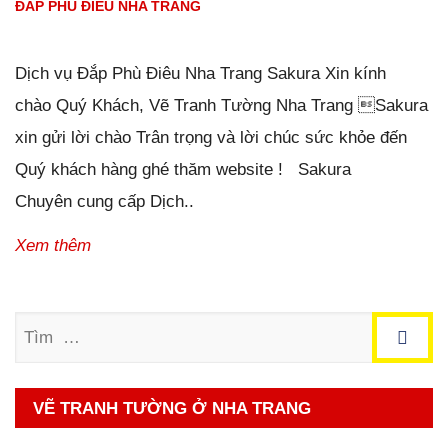
ĐẮP PHÙ ĐIÊU NHA TRANG
Đăng ngày
01/01/2019
-
124
bình luận
-
18518
lượt xem
Dịch vụ Đắp Phù Điêu Nha Trang Sakura Xin kính
chào Quý Khách, Vẽ Tranh Tường Nha Trang Sakura
xin gửi lời chào Trân trọng và lời chúc sức khỏe đến
Quý khách hàng ghé thăm website ! Sakura
Chuyên cung cấp Dịch..
Xem thêm
Tìm
VẼ TRANH TƯỜNG Ở NHA TRANG