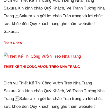
Dịch vụ Thiết Kế Thi Công Vườn Đứng Nha Trang
Sakura Xin kính chào Quý Khách, Vẽ Tranh Tường Nha
Trang Sakura xin gửi lời chào Trân trọng và lời chúc
sức khỏe đến Quý khách hàng ghé thăm website !
Sakura..
Xem thêm
THIẾT KẾ THI CÔNG VƯỜN TREO NHA TRANG
Đăng ngày
02/01/2019
-
115
bình luận
-
13909
lượt xem
Dịch vụ Thiết Kế Thi Công Vườn Treo Nha Trang
Sakura Xin kính chào Quý Khách, Vẽ Tranh Tường Nha
Trang Sakura xin gửi lời chào Trân trọng và lời chúc
sức khỏe đến Quý khách hàng ghé thăm website !